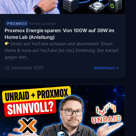
PROXMOX
14 min Lesezeit
Proxmox Energie sparen: Von 100W auf 39W im
Home Lab (Anleitung)
Direkt auf YouTube schauen und abonnieren: Smart
Home & more auf YouTube [ez-toc] Einleitung: Der Kampf
gegen den…
12. Dezember 2025
Weiterlesen →