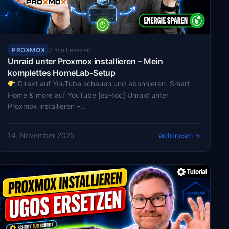
PROXMOX
7 min Lesezeit
Unraid unter Proxmox installieren – Mein
komplettes HomeLab-Setup
Direkt auf YouTube schauen und abonnieren: Smart
Home & more auf YouTube [ez-toc] Unraid unter
Proxmox installieren –…
14. November 2025
Weiterlesen →