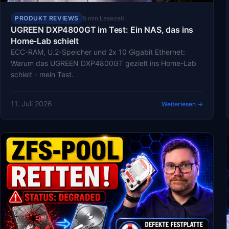
PRODUKT REVIEWS
5 min Lesezeit
UGREEN DXP4800GT im Test: Ein NAS, das ins
Home-Lab schielt
ECC-RAM, U.2-Speicher und 2x 10 Gigabit Ethernet:
Warum das UGREEN DXP4800GT gezielt ins Home-Lab
schielt - mein Test.
11. Juli 2026
Weiterlesen →