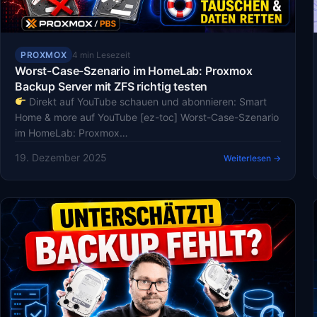
PROXMOX
4 min Lesezeit
Worst-Case-Szenario im HomeLab: Proxmox
Backup Server mit ZFS richtig testen
Direkt auf YouTube schauen und abonnieren: Smart
Home & more auf YouTube [ez-toc] Worst-Case-Szenario
im HomeLab: Proxmox…
19. Dezember 2025
Weiterlesen →