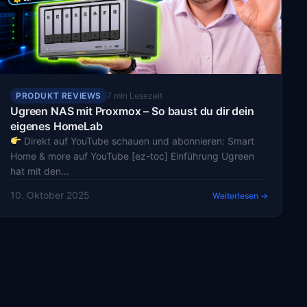
PRODUKT REVIEWS
7 min Lesezeit
Ugreen NAS mit Proxmox – So baust du dir dein
eigenes HomeLab
Direkt auf YouTube schauen und abonnieren: Smart
Home & more auf YouTube [ez-toc] Einführung Ugreen
hat mit den…
10. Oktober 2025
Weiterlesen →