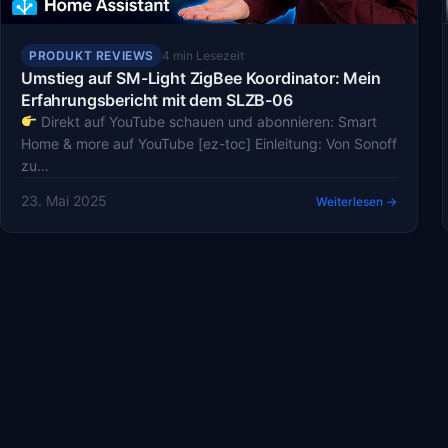
PRODUKT REVIEWS
4 min Lesezeit
Umstieg auf SM-Light ZigBee Koordinator: Mein
Erfahrungsbericht mit dem SLZB-06
Direkt auf YouTube schauen und abonnieren: Smart
Home & more auf YouTube [ez-toc] Einleitung: Von Sonoff
zu…
23. Mai 2025
Weiterlesen →