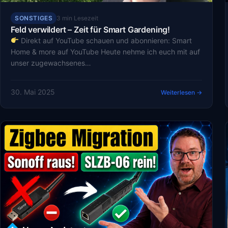
SONSTIGES
3 min Lesezeit
Feld verwildert – Zeit für Smart Gardening!
Direkt auf YouTube schauen und abonnieren: Smart
Home & more auf YouTube Heute nehme ich euch mit auf
unser zugewachsenes…
30. Mai 2025
Weiterlesen →