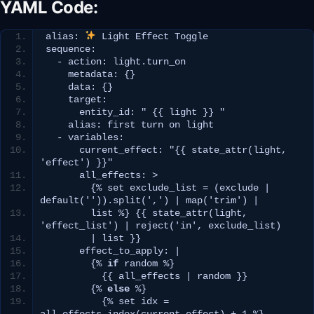
YAML Code:
alias: 
 Light Effect Toggle
sequence:
  - action: light.
turn_on
    metadata: 
{}
    data: 
{}
    target:
      entity_id: 
" {{ light }} "
    alias: first turn on light
  - variables:
      current_effect: 
"{{ state_attr(light, 
'effect') }}"
      all_effects: 
>
{
% set exclude_list = 
(
exclude 
|
default
(
''
))
.
split
(
','
)
|
map
(
'trim'
)
|
        list %
}
{{
state_attr
(
light, 
'effect_list'
)
|
reject
(
'in'
, exclude_list
)
|
 list 
}}
      effect_to_apply: 
|
{
% 
if
 random %
}
{{
 all_effects 
|
 random 
}}
{
% 
else
 %
}
{
% set idx = 
all_effects.
index
(
current_effect
)
 + 
1
 %
}