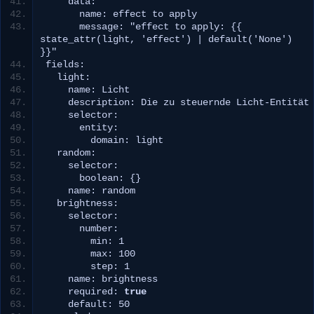
    data:
      name: effect to apply
      message: 
"effect to apply: {{ 
state_attr(light, 'effect') | default('None') 
}}"
fields:
  light:
    name: Licht
    description: Die zu steuernde Licht-Entität
    selector:
      entity:
        domain: light
  random:
    selector:
      boolean: 
{}
    name: random
  brightness:
    selector:
      number:
        min: 
1
        max: 
100
        step: 
1
    name: brightness
    required: 
true
    default: 
50