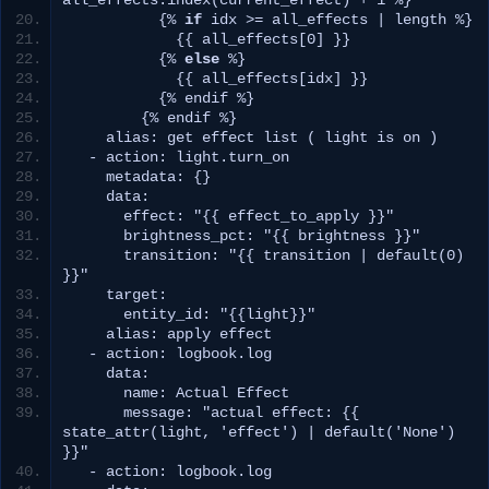
{
% 
if
 idx 
>
= all_effects 
|
 length %
}
{{
 all_effects
[
0
]
}}
{
% 
else
 %
}
{{
 all_effects
[
idx
]
}}
{
% endif %
}
{
% endif %
}
    alias: get effect 
list
(
 light is on 
)
  - action: light.
turn_on
    metadata: 
{}
    data:
      effect: 
"{{ effect_to_apply }}"
      brightness_pct: 
"{{ brightness }}"
      transition: 
"{{ transition | default(0) 
}}"
    target:
      entity_id: 
"{{light}}"
    alias: apply effect
  - action: logbook.
log
    data:
      name: Actual Effect
      message: 
"actual effect: {{ 
state_attr(light, 'effect') | default('None') 
}}"
  - action: logbook.
log