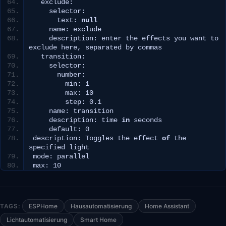
  exclude:
    selector:
      text: 
null
    name: exclude
    description: enter the effects you want to 
exclude here, separated by commas
  transition:
    selector:
      number:
        min: 
1
        max: 
10
        step: 
0.1
    name: transition
    description: time 
in
 seconds
    default: 
0
description: Toggles the effect 
of
 the 
specified light
mode: parallel
max: 
10
TAGS:
ESPHome
Hausautomatisierung
Home Assistant
Lichtautomatisierung
Smart Home