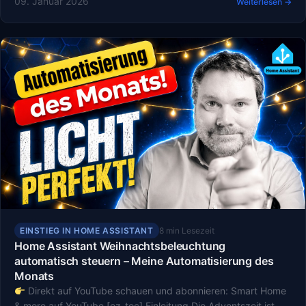
09. Januar 2026
Weiterlesen →
EINSTIEG IN HOME ASSISTANT
8 min Lesezeit
Home Assistant Weihnachtsbeleuchtung
automatisch steuern – Meine Automatisierung des
Monats
Direkt auf YouTube schauen und abonnieren: Smart Home
& more auf YouTube [ez-toc] Einleitung Die Adventszeit ist