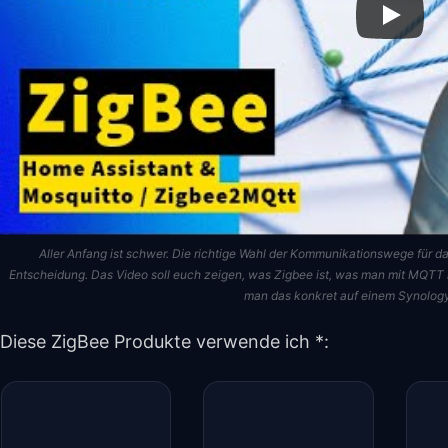
Aller Anfang ist schwer. Die richtige Wahl der Kommunikationswege für d
Entscheidung. Das Video soll euch zeigen, was Zigbee ist, was man mit MQTT
man das konkret auf einem Synology 
Diese ZigBee Produkte verwende ich *: