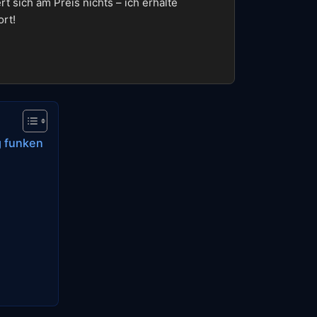
t sich am Preis nichts – ich erhalte
ort!
g funken