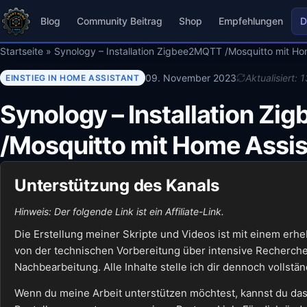
Blog
Community Beitrag
Shop
Empfehlungen
D
Startseite
»
Synology – Installation Zigbee2MQTT /Mosquitto mit Ho
09. November 2023
Aktualisiert: 
EINSTIEG IN HOME ASSISTANT
Synology – Installation Z
/Mosquitto mit Home Assis
Unterstützung des Kanals
Hinweis: Der folgende Link ist ein Affiliate-Link.
Die Erstellung meiner Skripte und Videos ist mit einem erh
von der technischen Vorbereitung über intensive Recherche
Nachbearbeitung. Alle Inhalte stelle ich dir dennoch vollstä
Wenn du meine Arbeit unterstützen möchtest, kannst du das