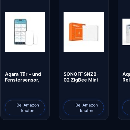
Aqara Tür – und
SONOFF SNZB-
Aq
Fenstersensor,
02 ZigBee Mini
Rol
Erfordert Aqara…
Innentemperatur
E1,
und…
Zi
Bei Amazon
Bei Amazon
kaufen
kaufen