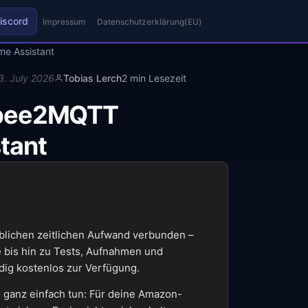
iscord
Impressum
Datenschutzerklärung(EU)
me Assistant
13. July 2026
Tobias Lerch
2 min Lesezeit
igbee2MQTT
tant
eblichen zeitlichen Aufwand verbunden –
 bis hin zu Tests, Aufnahmen und
ndig kostenlos zur Verfügung.
 ganz einfach tun: Für deine Amazon-