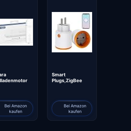
ara
Smart
lladenmotor
Plugs,ZigBee
 Erfordert
Smart Socket
gbee AQARA…
mit…
Bei Amazon
Bei Amazon
kaufen
kaufen