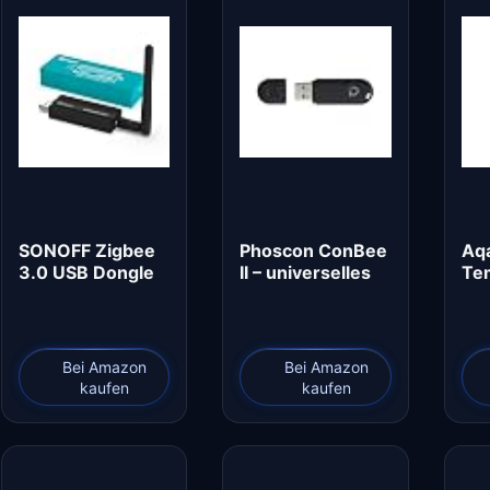
SONOFF Zigbee
Phoscon ConBee
Aq
3.0 USB Dongle
II – universelles
Te
Plus,Zigbee
Zigbee…
Feu
Gateway…
so
Bei Amazon
Bei Amazon
kaufen
kaufen