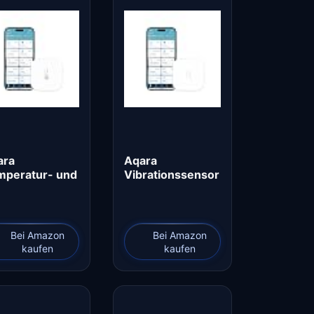
ara
Aqara
mperatur- und
Vibrationssensor
chtigkeitssen
, Erfordert Aqara
r…
Hub…
Bei Amazon
Bei Amazon
kaufen
kaufen