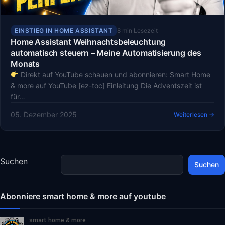
EINSTIEG IN HOME ASSISTANT
8 min Lesezeit
Home Assistant Weihnachtsbeleuchtung
automatisch steuern – Meine Automatisierung des
Monats
Direkt auf YouTube schauen und abonnieren: Smart Home
& more auf YouTube [ez-toc] Einleitung Die Adventszeit ist
für…
05. Dezember 2025
Weiterlesen →
Suchen
Suchen
Abonniere smart home & more auf youtube