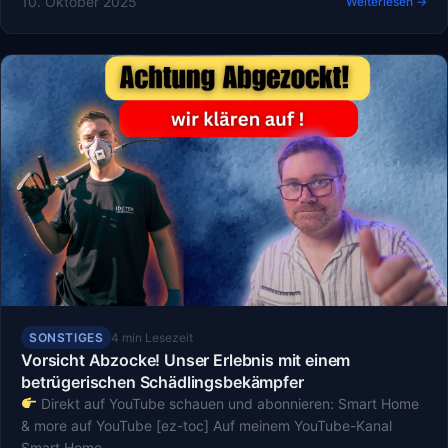
10. Oktober 2025
Weiterlesen →
SONSTIGES
4 min Lesezeit
Vorsicht Abzocke! Unser Erlebnis mit einem
betrügerischen Schädlingsbekämpfer
Direkt auf YouTube schauen und abonnieren: Smart Home
& more auf YouTube [ez-toc] Auf meinem YouTube-Kanal
Smart Home…